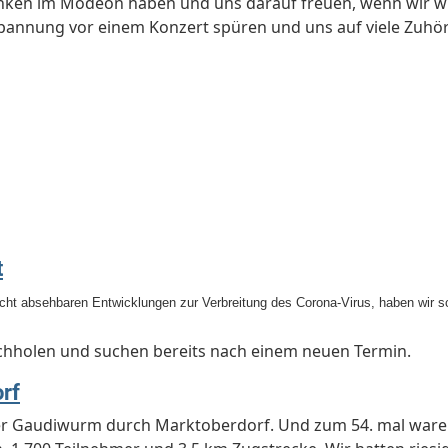
ken im Modeon haben und uns darauf freuen, wenn wir 
pannung vor einem Konzert spüren und uns auf viele Zuhöre
t
icht absehbaren Entwicklungen zur Verbreitung des Corona-Virus, haben wir
chholen und suchen bereits nach einem neuen Termin.
rf
der Gaudiwurm durch Marktoberdorf. Und zum 54. mal waren