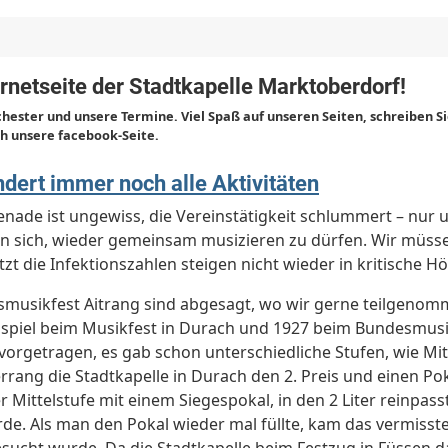
rnetseite der Stadtkapelle Marktoberdorf!
chester und unsere Termine. Viel Spaß auf unseren Seiten, schreiben S
h unsere facebook-Seite.
ert immer noch alle Aktivitäten
erenade ist ungewiss, die Vereinstätigkeit schlummert – nu
en sich, wieder gemeinsam musizieren zu dürfen. Wir müss
t die Infektionszahlen steigen nicht wieder in kritische H
smusikfest Aitrang sind abgesagt, wo wir gerne teilgenomm
piel beim Musikfest in Durach und 1927 beim Bundesmusikf
vorgetragen, es gab schon unterschiedliche Stufen, wie Mit
errang die Stadtkapelle in Durach den 2. Preis und einen P
er Mittelstufe mit einem Siegespokal, in den 2 Liter reinpas
urde. Als man den Pokal wieder mal füllte, kam das vermiss
sucht wurde. Da die Stadtkapelle beim Festzug in Füssen da