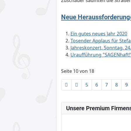
Zuschauer säumten die Straßen,
Neue Heraussforderung
Ein gutes neues Jahr 2020
Tosender Applaus für Stef
Jahreskonzert, Sonntag, 2
Uraufführung "SAGENhaft!
Seite 10 von 18
5
6
7
8
9
Unsere Premium Firmen