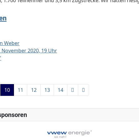
 1.700 Teilnehmer und 3,5 km Zugstrecke. Wir hatten riesig
en
an Weber
4. November 2020, 19 Uhr
"
10
11
12
13
14
sponsoren