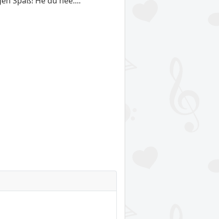
en Spaß! He du hee....